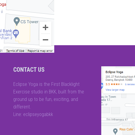
CONTACT US
Eclipse Yoga is the First Blacklight
Exercise studio in BKK, built from the
ground up to be fun, exciting, and
different.
Line: eclipseyogabkk