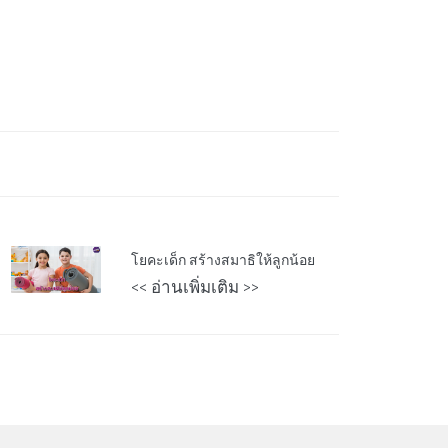
โยคะเด็ก สร้างสมาธิให้ลูกน้อย
<< อ่านเพิ่มเติม >>