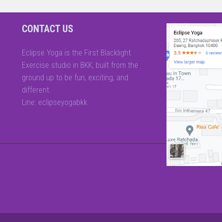
CONTACT US
Eclipse Yoga is the First Blacklight
Exercise studio in BKK, built from the
ground up to be fun, exciting, and
different.
Line: eclipseyogabkk