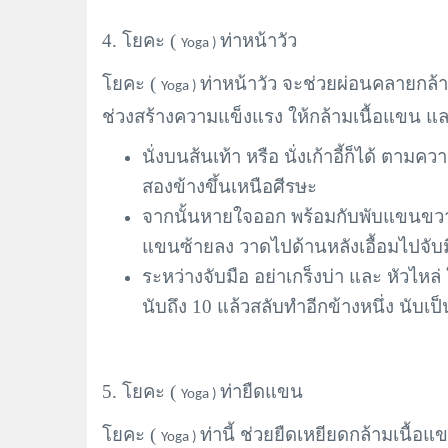
4. โยคะ (
ท่าหน้าวัว
Yoga )
โยคะ (
ท่าหน้าวัว จะช่วยผ่อนคลายกล้า
Yoga )
ช่วงสร้างความแข็งแรง ให้กล้ามเนื้อแขน แล
นั่งบนส้นเท้า หรือ นั่งเก้าอี้ก็ได้ ต
สองข้างขึ้นเหนือศีรษะ
จากนั้นหายใจออก พร้อมกับพับแขนขวาไ
แขนซ้ายลง วาดไปด้านหลังเอื้อมไปจับมือ
ระหว่างจับมือ อย่าเกร็งบ่า และ หัวไห
นับถึง 10 แล้วสลับทำอีกข้างหนึ่ง นับเป็
5. โยคะ (
ท่ายืดแขน
Yoga )
โยคะ (
ท่านี้ ช่วยยืดเหยียดกล้ามเนื้อแ
Yoga )