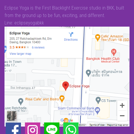
Eclipse Yoga is the First Blacklight Exercise studio in BKK, built
from the ground up to be fun, exciting, and different.
Line: eclipseyogabkk