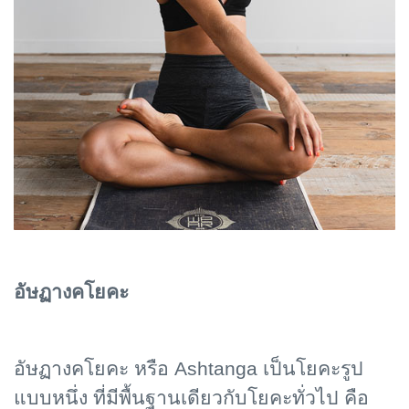
อัษฏางคโยคะ
อัษฏางคโยคะ หรือ Ashtanga เป็นโยคะรูป
แบบหนึ่ง ที่มีพื้นฐานเดียวกับโยคะทั่วไป คือ