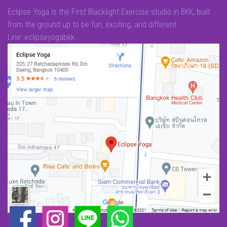
Eclipse Yoga is the First Blacklight Exercise studio in BKK, built
from the ground up to be fun, exciting, and different.
Line: eclipseyogabkk