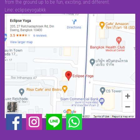
from the ground up to be fun, exciting, and different.
Line: eclipseyogabkk