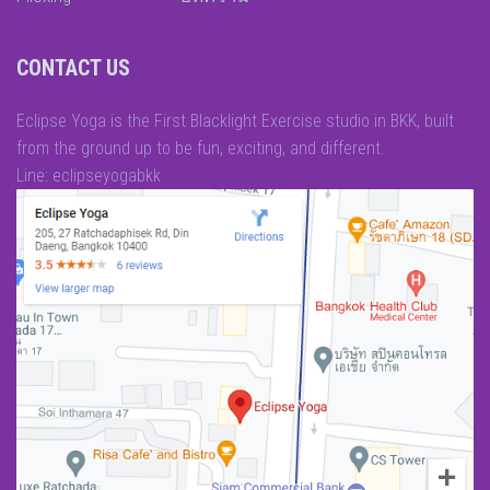
CONTACT US
Eclipse Yoga is the First Blacklight Exercise studio in BKK, built
from the ground up to be fun, exciting, and different.
Line: eclipseyogabkk