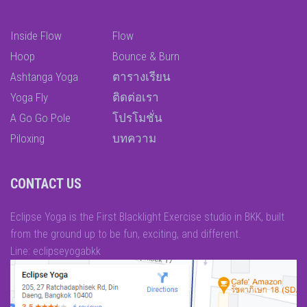
Inside Flow
Flow
Hoop
Bounce & Burn
Ashtanga Yoga
ตารางเรียน
Yoga Fly
ติดต่อเรา
A Go Go Pole
โปรโมชั่น
Piloxing
บทความ
CONTACT US
Eclipse Yoga is the First Blacklight Exercise studio in BKK, built
from the ground up to be fun, exciting, and different.
Line: eclipseyogabkk