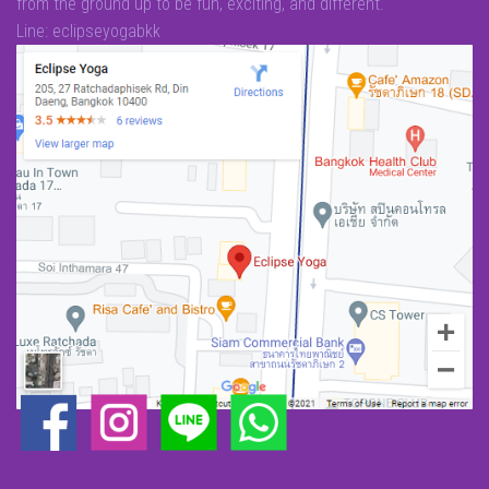
from the ground up to be fun, exciting, and different.
Line: eclipseyogabkk