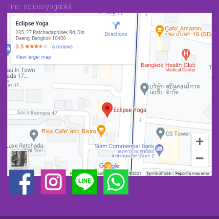
Line: eclipseyogabkk