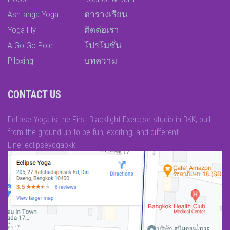
Ashtanga Yoga
ตารางเรียน
Yoga Fly
ติดต่อเรา
A Go Go Pole
โปรโมชั่น
Piloxing
บทความ
CONTACT US
Eclipse Yoga is the First Blacklight Exercise studio in BKK, built
from the ground up to be fun, exciting, and different.
Line: eclipseyogabkk