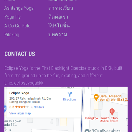
Ashtanga Yoga
ตารางเรียน
Yoga Fly
ติดต่อเรา
A Go Go Pole
โปรโมชั่น
Piloxing
บทความ
CONTACT US
Eclipse Yoga is the First Blacklight Exercise studio in BKK, built
from the ground up to be fun, exciting, and different.
Line: eclipseyogabkk