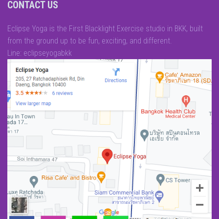
CONTACT US
Eclipse Yoga is the First Blacklight Exercise studio in BKK, built
from the ground up to be fun, exciting, and different.
Line: eclipseyogabkk