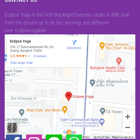
Eclipse Yoga is the First Blacklight Exercise studio in BKK, built
from the ground up to be fun, exciting, and different.
Line: eclipseyogabkk