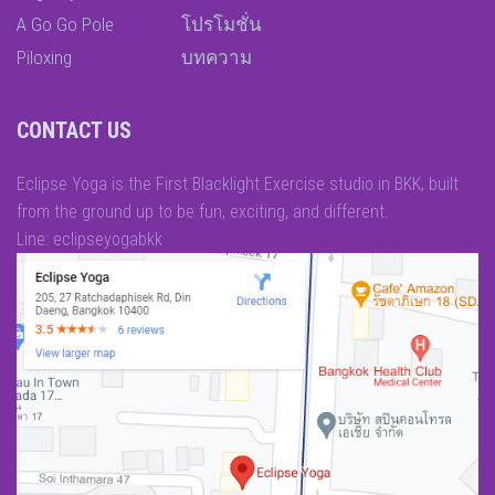
A Go Go Pole
โปรโมชั่น
Piloxing
บทความ
CONTACT US
Eclipse Yoga is the First Blacklight Exercise studio in BKK, built
from the ground up to be fun, exciting, and different.
Line: eclipseyogabkk